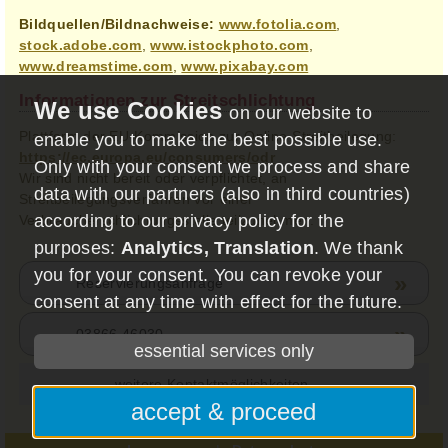
Bildquellen/Bildnachweise:
www.fotolia.com
,
stock.adobe.com
,
www.istockphoto.com
,
www.dreamstime.com
,
www.pixabay.com
Informationen zur Streitschlichtung
on our website to
Plattform der EU-Kommission zur Online-Streitbeilegung:
enable you to make the best possible use.
https://ec.europa.eu/consumers/odr
Only with your consent we process and share
Wir sind nicht bereit oder verpflichtet, an
data with our partners (also in third countries)
Streitbeilegungsverfahren vor einer
according to our privacy policy for the
Verbraucherschlichtungsstelle teilzunehmen.
purposes:
Analytics, Translation
. We thank
you for your consent. You can revoke your
»
Reservierungsanfrage
consent at any time with effect for the future.
»
03866 46030
essential services only
weitere Kontaktmöglichkeiten
accept & proceed