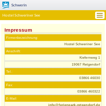
Schwerin
Hostel Schweriner See
Impressum
Firmen­bezeichnung:
Hostel Schweriner See
Anschrift:
Kiefernweg 1
19067 Retgendorf
Tel.:
03866 46030
Fax:
03866 460322
E-Mail:
info
@
ferienpark-retgendorf.de